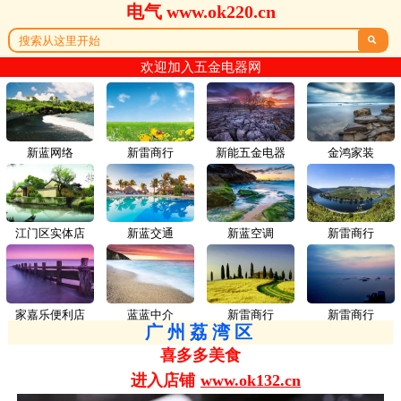
电气 www.ok220.cn

欢迎加入五金电器网
新蓝网络
新雷商行
新能五金电器
金鸿家装
江门区实体店
新蓝交通
新蓝空调
新雷商行
家嘉乐便利店
蓝蓝中介
新雷商行
新雷商行
广州荔湾区
喜多多美食
进入店铺
www.ok132.cn