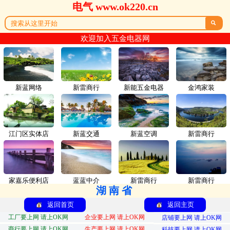
电气 www.ok220.cn

欢迎加入五金电器网
新蓝网络
新雷商行
新能五金电器
金鸿家装
江门区实体店
新蓝交通
新蓝空调
新雷商行
家嘉乐便利店
蓝蓝中介
新雷商行
新雷商行
湖南省
返回首页
返回主页
工厂要上网 请上OK网
企业要上网 请上OK网
店铺要上网 请上OK网
商行要上网 请上OK网
生产要上网 请上OK网
科技要上网 请上OK网