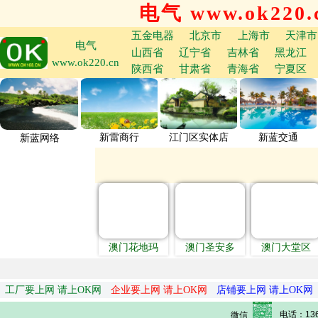
电气 www.ok220.
五金电器
北京市
上海市
天津市
电气
山西省
辽宁省
吉林省
黑龙江
www.ok220.cn
陕西省
甘肃省
青海省
宁夏区
新雷商行
江门区实体店
新蓝交通
新蓝网络
澳门花地玛
澳门圣安多
澳门大堂区
工厂要上网 请上OK网
企业要上网 请上OK网
店铺要上网 请上OK网
电话：136
微信