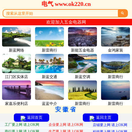
电气 www.ok220.cn

欢迎加入五金电器网
新蓝网络
新雷商行
新能五金电器
金鸿家装
江门区实体店
新蓝交通
新蓝空调
新雷商行
家嘉乐便利店
蓝蓝中介
新雷商行
新雷商行
安徽省
返回首页
返回主页
工厂要上网 请上OK网
企业要上网 请上OK网
店铺要上网 请上OK网
商行要上网 请上OK网
生产要上网 请上OK网
科技要上网 请上OK网